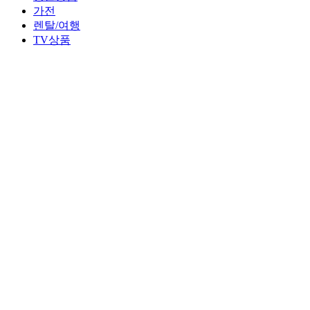
가전
렌탈/여행
TV상품