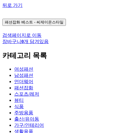
뒤로 가기
패션잡화
베스트 - 씨제이온스타일
검색페이지로 이동
장바구니
0
개 담겨있음
카테고리 목록
여성패션
남성패션
언더웨어
패션잡화
스포츠/레저
뷰티
식품
주방용품
출산/유아동
가구/인테리어
생활용품