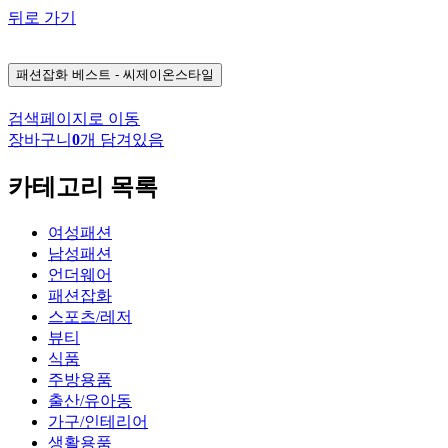
뒤로 가기
패션잡화
베스트 - 씨제이온스타일
검색페이지로 이동
장바구니
0
개 담겨있음
카테고리 목록
여성패션
남성패션
언더웨어
패션잡화
스포츠/레저
뷰티
식품
주방용품
출산/유아동
가구/인테리어
생활용품