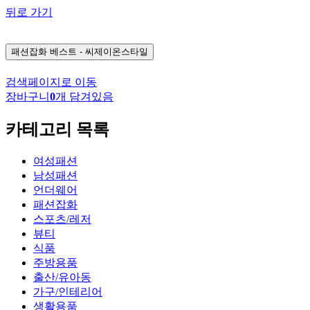
뒤로 가기
패션잡화
베스트 - 씨제이온스타일
검색페이지로 이동
장바구니
0
개 담겨있음
카테고리 목록
여성패션
남성패션
언더웨어
패션잡화
스포츠/레저
뷰티
식품
주방용품
출산/유아동
가구/인테리어
생활용품