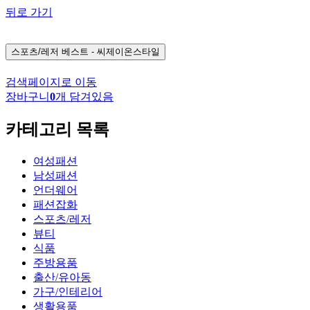
뒤로 가기
스포츠/레저
베스트 - 씨제이온스타일
검색페이지로 이동
장바구니
0
개 담겨있음
카테고리 목록
여성패션
남성패션
언더웨어
패션잡화
스포츠/레저
뷰티
식품
주방용품
출산/유아동
가구/인테리어
생활용품