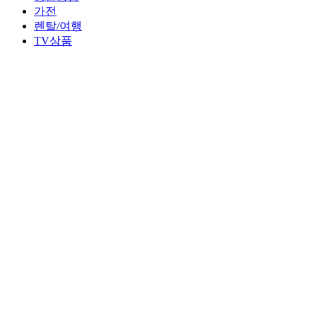
가전
렌탈/여행
TV상품