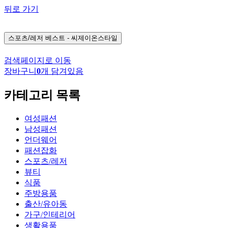
뒤로 가기
스포츠/레저
베스트 - 씨제이온스타일
검색페이지로 이동
장바구니
0
개 담겨있음
카테고리 목록
여성패션
남성패션
언더웨어
패션잡화
스포츠/레저
뷰티
식품
주방용품
출산/유아동
가구/인테리어
생활용품