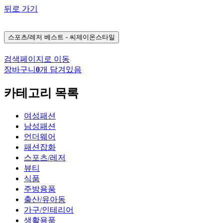
뒤로 가기
스포츠/레저
베스트 - 씨제이온스타일
검색페이지로 이동
장바구니
0
개 담겨있음
카테고리 목록
여성패션
남성패션
언더웨어
패션잡화
스포츠/레저
뷰티
식품
주방용품
출산/유아동
가구/인테리어
생활용품