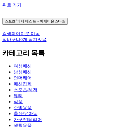
뒤로 가기
스포츠/레저
베스트 - 씨제이온스타일
검색페이지로 이동
장바구니
0
개 담겨있음
카테고리 목록
여성패션
남성패션
언더웨어
패션잡화
스포츠/레저
뷰티
식품
주방용품
출산/유아동
가구/인테리어
생활용품