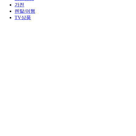
가전
렌탈/여행
TV상품