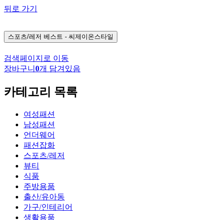
뒤로 가기
스포츠/레저
베스트 - 씨제이온스타일
검색페이지로 이동
장바구니
0
개 담겨있음
카테고리 목록
여성패션
남성패션
언더웨어
패션잡화
스포츠/레저
뷰티
식품
주방용품
출산/유아동
가구/인테리어
생활용품