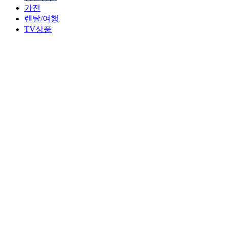
가전
렌탈/여행
TV상품