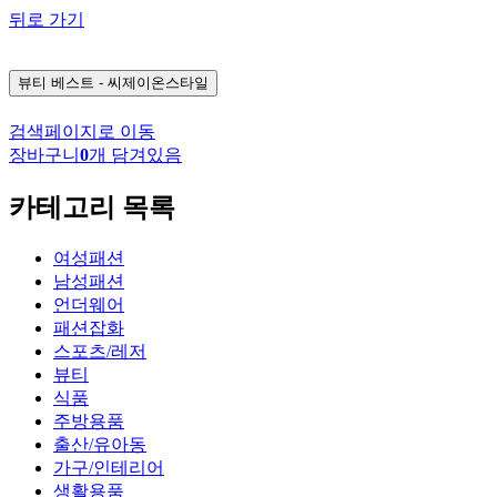
뒤로 가기
뷰티
베스트 - 씨제이온스타일
검색페이지로 이동
장바구니
0
개 담겨있음
카테고리 목록
여성패션
남성패션
언더웨어
패션잡화
스포츠/레저
뷰티
식품
주방용품
출산/유아동
가구/인테리어
생활용품