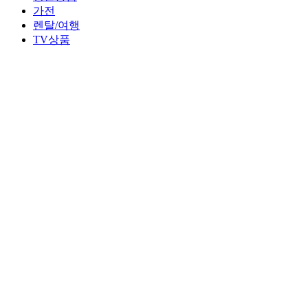
가전
렌탈/여행
TV상품