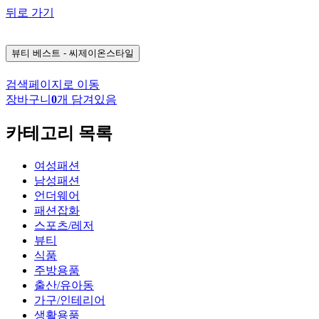
뒤로 가기
뷰티
베스트 - 씨제이온스타일
검색페이지로 이동
장바구니
0
개 담겨있음
카테고리 목록
여성패션
남성패션
언더웨어
패션잡화
스포츠/레저
뷰티
식품
주방용품
출산/유아동
가구/인테리어
생활용품