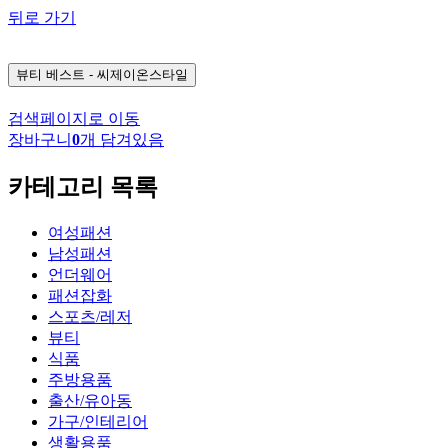
뒤로 가기
뷰티
베스트 - 씨제이온스타일
검색페이지로 이동
장바구니
0
개 담겨있음
카테고리 목록
여성패션
남성패션
언더웨어
패션잡화
스포츠/레저
뷰티
식품
주방용품
출산/유아동
가구/인테리어
생활용품