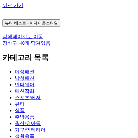
뒤로 가기
뷰티
베스트 - 씨제이온스타일
검색페이지로 이동
장바구니
0
개 담겨있음
카테고리 목록
여성패션
남성패션
언더웨어
패션잡화
스포츠/레저
뷰티
식품
주방용품
출산/유아동
가구/인테리어
생활용품