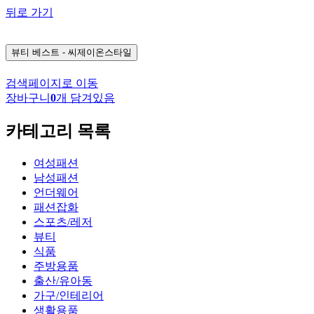
뒤로 가기
뷰티
베스트 - 씨제이온스타일
검색페이지로 이동
장바구니
0
개 담겨있음
카테고리 목록
여성패션
남성패션
언더웨어
패션잡화
스포츠/레저
뷰티
식품
주방용품
출산/유아동
가구/인테리어
생활용품