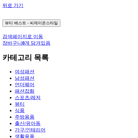
뒤로 가기
뷰티
베스트 - 씨제이온스타일
검색페이지로 이동
장바구니
0
개 담겨있음
카테고리 목록
여성패션
남성패션
언더웨어
패션잡화
스포츠/레저
뷰티
식품
주방용품
출산/유아동
가구/인테리어
생활용품