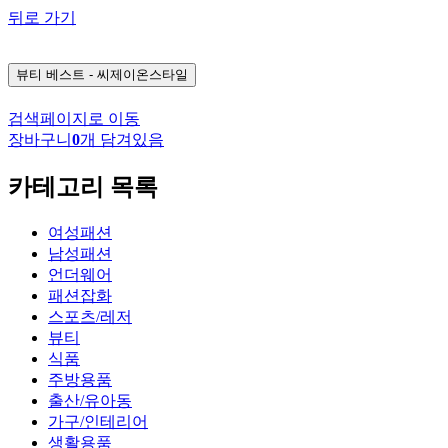
뒤로 가기
뷰티
베스트 - 씨제이온스타일
검색페이지로 이동
장바구니
0
개 담겨있음
카테고리 목록
여성패션
남성패션
언더웨어
패션잡화
스포츠/레저
뷰티
식품
주방용품
출산/유아동
가구/인테리어
생활용품