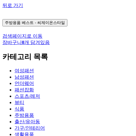
뒤로 가기
주방용품
베스트 - 씨제이온스타일
검색페이지로 이동
장바구니
0
개 담겨있음
카테고리 목록
여성패션
남성패션
언더웨어
패션잡화
스포츠/레저
뷰티
식품
주방용품
출산/유아동
가구/인테리어
생활용품