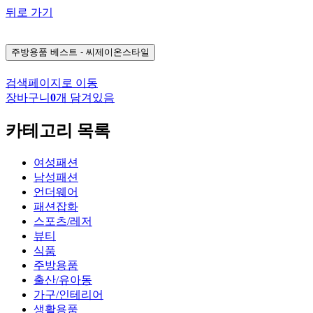
뒤로 가기
주방용품
베스트 - 씨제이온스타일
검색페이지로 이동
장바구니
0
개 담겨있음
카테고리 목록
여성패션
남성패션
언더웨어
패션잡화
스포츠/레저
뷰티
식품
주방용품
출산/유아동
가구/인테리어
생활용품