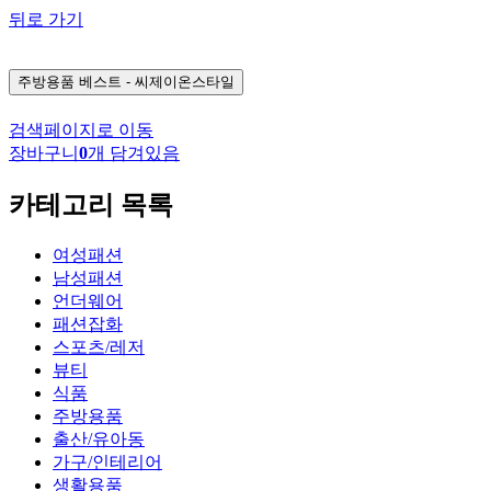
뒤로 가기
주방용품
베스트 - 씨제이온스타일
검색페이지로 이동
장바구니
0
개 담겨있음
카테고리 목록
여성패션
남성패션
언더웨어
패션잡화
스포츠/레저
뷰티
식품
주방용품
출산/유아동
가구/인테리어
생활용품