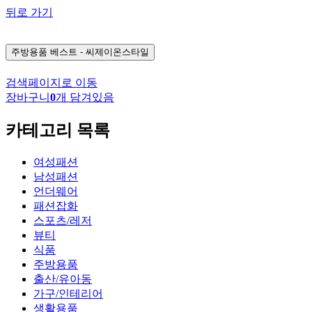
뒤로 가기
주방용품
베스트 - 씨제이온스타일
검색페이지로 이동
장바구니
0
개 담겨있음
카테고리 목록
여성패션
남성패션
언더웨어
패션잡화
스포츠/레저
뷰티
식품
주방용품
출산/유아동
가구/인테리어
생활용품