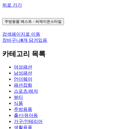
뒤로 가기
주방용품
베스트 - 씨제이온스타일
검색페이지로 이동
장바구니
0
개 담겨있음
카테고리 목록
여성패션
남성패션
언더웨어
패션잡화
스포츠/레저
뷰티
식품
주방용품
출산/유아동
가구/인테리어
생활용품