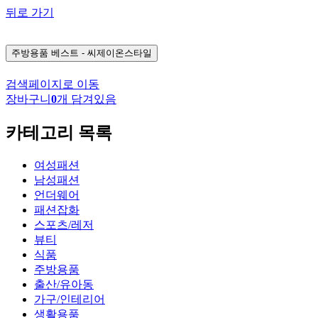
뒤로 가기
주방용품
베스트 - 씨제이온스타일
검색페이지로 이동
장바구니
0
개 담겨있음
카테고리 목록
여성패션
남성패션
언더웨어
패션잡화
스포츠/레저
뷰티
식품
주방용품
출산/유아동
가구/인테리어
생활용품