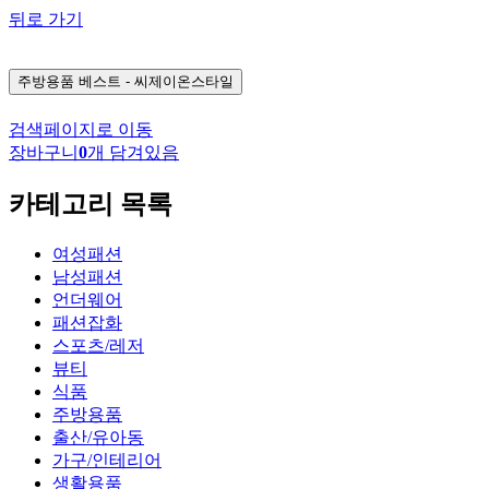
뒤로 가기
주방용품
베스트 - 씨제이온스타일
검색페이지로 이동
장바구니
0
개 담겨있음
카테고리 목록
여성패션
남성패션
언더웨어
패션잡화
스포츠/레저
뷰티
식품
주방용품
출산/유아동
가구/인테리어
생활용품