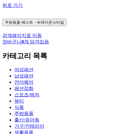
뒤로 가기
주방용품
베스트 - 씨제이온스타일
검색페이지로 이동
장바구니
0
개 담겨있음
카테고리 목록
여성패션
남성패션
언더웨어
패션잡화
스포츠/레저
뷰티
식품
주방용품
출산/유아동
가구/인테리어
생활용품