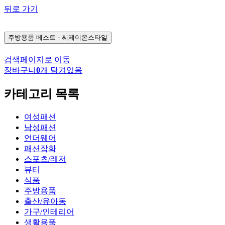
뒤로 가기
주방용품
베스트 - 씨제이온스타일
검색페이지로 이동
장바구니
0
개 담겨있음
카테고리 목록
여성패션
남성패션
언더웨어
패션잡화
스포츠/레저
뷰티
식품
주방용품
출산/유아동
가구/인테리어
생활용품