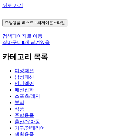
뒤로 가기
주방용품
베스트 - 씨제이온스타일
검색페이지로 이동
장바구니
0
개 담겨있음
카테고리 목록
여성패션
남성패션
언더웨어
패션잡화
스포츠/레저
뷰티
식품
주방용품
출산/유아동
가구/인테리어
생활용품