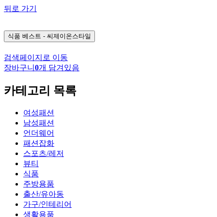
뒤로 가기
식품
베스트 - 씨제이온스타일
검색페이지로 이동
장바구니
0
개 담겨있음
카테고리 목록
여성패션
남성패션
언더웨어
패션잡화
스포츠/레저
뷰티
식품
주방용품
출산/유아동
가구/인테리어
생활용품