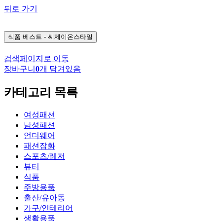
뒤로 가기
식품
베스트 - 씨제이온스타일
검색페이지로 이동
장바구니
0
개 담겨있음
카테고리 목록
여성패션
남성패션
언더웨어
패션잡화
스포츠/레저
뷰티
식품
주방용품
출산/유아동
가구/인테리어
생활용품