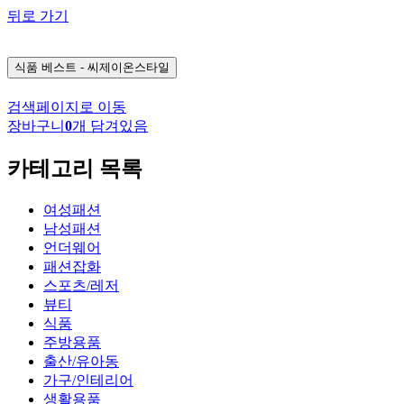
뒤로 가기
식품
베스트 - 씨제이온스타일
검색페이지로 이동
장바구니
0
개 담겨있음
카테고리 목록
여성패션
남성패션
언더웨어
패션잡화
스포츠/레저
뷰티
식품
주방용품
출산/유아동
가구/인테리어
생활용품