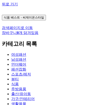
뒤로 가기
식품
베스트 - 씨제이온스타일
검색페이지로 이동
장바구니
0
개 담겨있음
카테고리 목록
여성패션
남성패션
언더웨어
패션잡화
스포츠/레저
뷰티
식품
주방용품
출산/유아동
가구/인테리어
생활용품