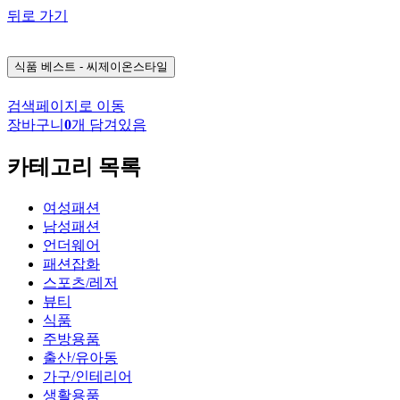
뒤로 가기
식품
베스트 - 씨제이온스타일
검색페이지로 이동
장바구니
0
개 담겨있음
카테고리 목록
여성패션
남성패션
언더웨어
패션잡화
스포츠/레저
뷰티
식품
주방용품
출산/유아동
가구/인테리어
생활용품