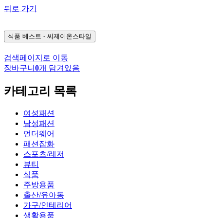
뒤로 가기
식품
베스트 - 씨제이온스타일
검색페이지로 이동
장바구니
0
개 담겨있음
카테고리 목록
여성패션
남성패션
언더웨어
패션잡화
스포츠/레저
뷰티
식품
주방용품
출산/유아동
가구/인테리어
생활용품