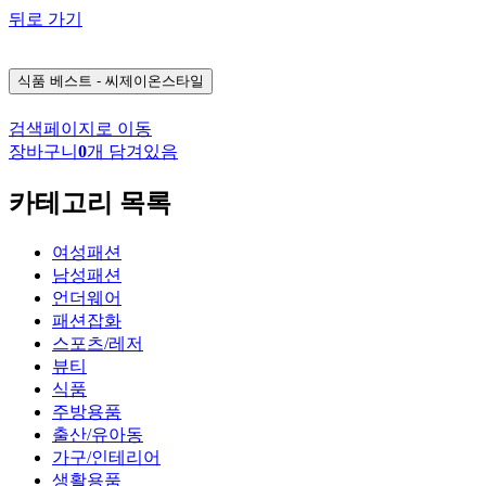
뒤로 가기
식품
베스트 - 씨제이온스타일
검색페이지로 이동
장바구니
0
개 담겨있음
카테고리 목록
여성패션
남성패션
언더웨어
패션잡화
스포츠/레저
뷰티
식품
주방용품
출산/유아동
가구/인테리어
생활용품