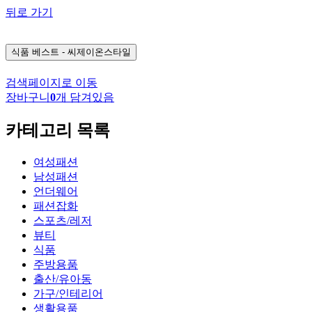
뒤로 가기
식품
베스트 - 씨제이온스타일
검색페이지로 이동
장바구니
0
개 담겨있음
카테고리 목록
여성패션
남성패션
언더웨어
패션잡화
스포츠/레저
뷰티
식품
주방용품
출산/유아동
가구/인테리어
생활용품