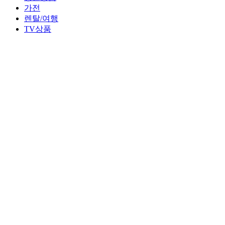
가전
렌탈/여행
TV상품