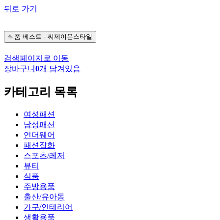
뒤로 가기
식품
베스트 - 씨제이온스타일
검색페이지로 이동
장바구니
0
개 담겨있음
카테고리 목록
여성패션
남성패션
언더웨어
패션잡화
스포츠/레저
뷰티
식품
주방용품
출산/유아동
가구/인테리어
생활용품