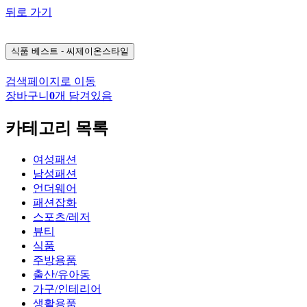
뒤로 가기
식품
베스트 - 씨제이온스타일
검색페이지로 이동
장바구니
0
개 담겨있음
카테고리 목록
여성패션
남성패션
언더웨어
패션잡화
스포츠/레저
뷰티
식품
주방용품
출산/유아동
가구/인테리어
생활용품