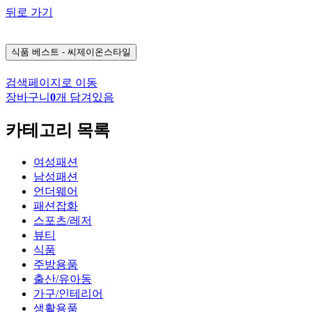
뒤로 가기
식품
베스트 - 씨제이온스타일
검색페이지로 이동
장바구니
0
개 담겨있음
카테고리 목록
여성패션
남성패션
언더웨어
패션잡화
스포츠/레저
뷰티
식품
주방용품
출산/유아동
가구/인테리어
생활용품