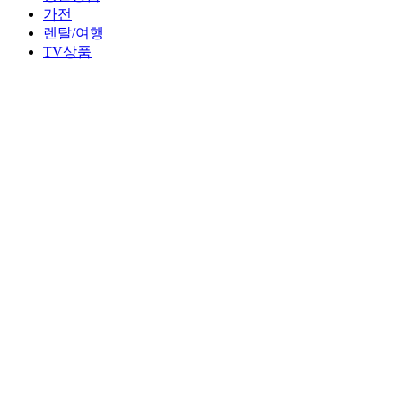
가전
렌탈/여행
TV상품