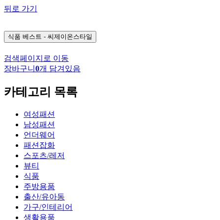
뒤로 가기
식품
베스트 - 씨제이온스타일
검색페이지로 이동
장바구니
0
개 담겨있음
카테고리 목록
여성패션
남성패션
언더웨어
패션잡화
스포츠/레저
뷰티
식품
주방용품
출산/유아동
가구/인테리어
생활용품