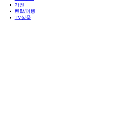
가전
렌탈/여행
TV상품