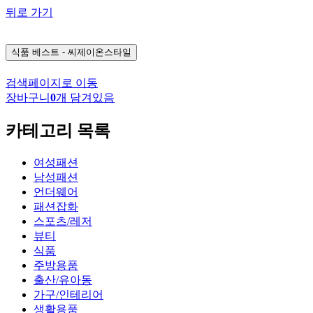
뒤로 가기
식품
베스트 - 씨제이온스타일
검색페이지로 이동
장바구니
0
개 담겨있음
카테고리 목록
여성패션
남성패션
언더웨어
패션잡화
스포츠/레저
뷰티
식품
주방용품
출산/유아동
가구/인테리어
생활용품