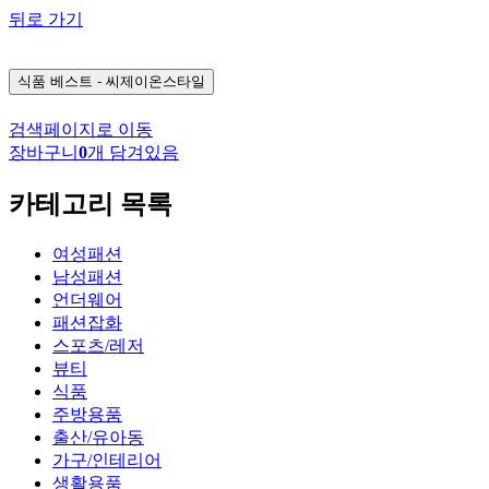
뒤로 가기
식품
베스트 - 씨제이온스타일
검색페이지로 이동
장바구니
0
개 담겨있음
카테고리 목록
여성패션
남성패션
언더웨어
패션잡화
스포츠/레저
뷰티
식품
주방용품
출산/유아동
가구/인테리어
생활용품