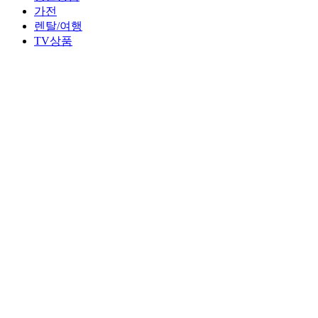
가전
렌탈/여행
TV상품