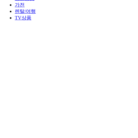
가전
렌탈/여행
TV상품