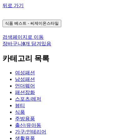
뒤로 가기
식품
베스트 - 씨제이온스타일
검색페이지로 이동
장바구니
0
개 담겨있음
카테고리 목록
여성패션
남성패션
언더웨어
패션잡화
스포츠/레저
뷰티
식품
주방용품
출산/유아동
가구/인테리어
생활용품