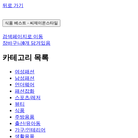
뒤로 가기
식품
베스트 - 씨제이온스타일
검색페이지로 이동
장바구니
0
개 담겨있음
카테고리 목록
여성패션
남성패션
언더웨어
패션잡화
스포츠/레저
뷰티
식품
주방용품
출산/유아동
가구/인테리어
생활용품