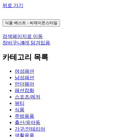
뒤로 가기
식품
베스트 - 씨제이온스타일
검색페이지로 이동
장바구니
0
개 담겨있음
카테고리 목록
여성패션
남성패션
언더웨어
패션잡화
스포츠/레저
뷰티
식품
주방용품
출산/유아동
가구/인테리어
생활용품