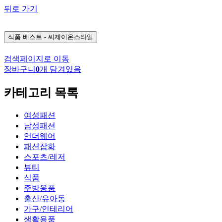
뒤로 가기
식품
베스트 - 씨제이온스타일
검색페이지로 이동
장바구니
0
개 담겨있음
카테고리 목록
여성패션
남성패션
언더웨어
패션잡화
스포츠/레저
뷰티
식품
주방용품
출산/유아동
가구/인테리어
생활용품