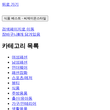
뒤로 가기
식품
베스트 - 씨제이온스타일
검색페이지로 이동
장바구니
0
개 담겨있음
카테고리 목록
여성패션
남성패션
언더웨어
패션잡화
스포츠/레저
뷰티
식품
주방용품
출산/유아동
가구/인테리어
생활용품