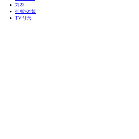
가전
렌탈/여행
TV상품