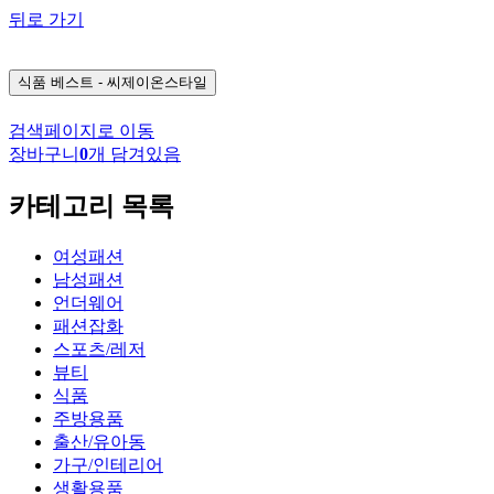
뒤로 가기
식품
베스트 - 씨제이온스타일
검색페이지로 이동
장바구니
0
개 담겨있음
카테고리 목록
여성패션
남성패션
언더웨어
패션잡화
스포츠/레저
뷰티
식품
주방용품
출산/유아동
가구/인테리어
생활용품