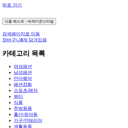
뒤로 가기
식품
베스트 - 씨제이온스타일
검색페이지로 이동
장바구니
0
개 담겨있음
카테고리 목록
여성패션
남성패션
언더웨어
패션잡화
스포츠/레저
뷰티
식품
주방용품
출산/유아동
가구/인테리어
생활용품