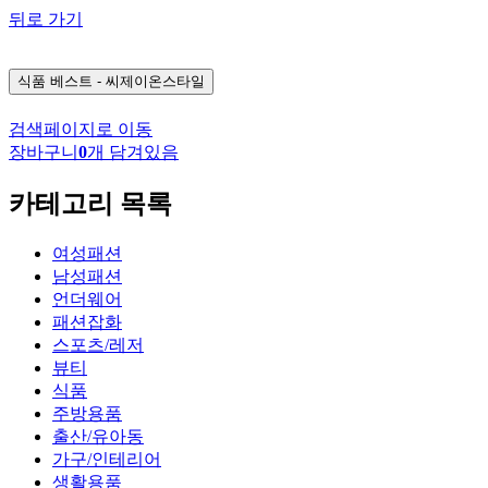
뒤로 가기
식품
베스트 - 씨제이온스타일
검색페이지로 이동
장바구니
0
개 담겨있음
카테고리 목록
여성패션
남성패션
언더웨어
패션잡화
스포츠/레저
뷰티
식품
주방용품
출산/유아동
가구/인테리어
생활용품