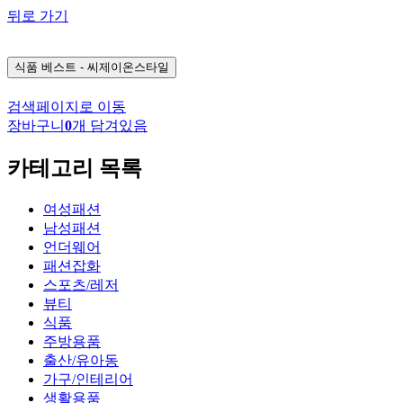
뒤로 가기
식품
베스트 - 씨제이온스타일
검색페이지로 이동
장바구니
0
개 담겨있음
카테고리 목록
여성패션
남성패션
언더웨어
패션잡화
스포츠/레저
뷰티
식품
주방용품
출산/유아동
가구/인테리어
생활용품