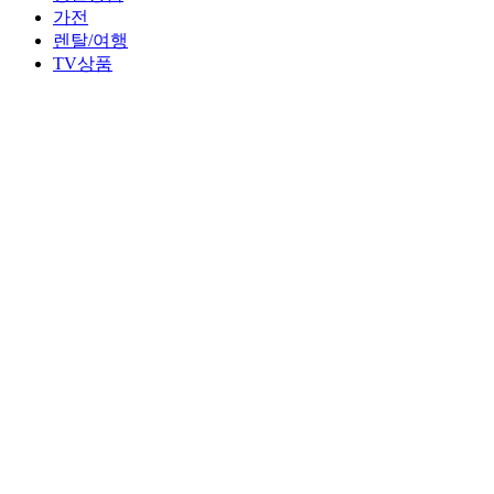
가전
렌탈/여행
TV상품