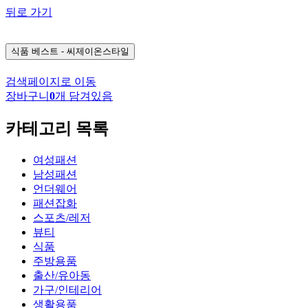
뒤로 가기
식품
베스트 - 씨제이온스타일
검색페이지로 이동
장바구니
0
개 담겨있음
카테고리 목록
여성패션
남성패션
언더웨어
패션잡화
스포츠/레저
뷰티
식품
주방용품
출산/유아동
가구/인테리어
생활용품