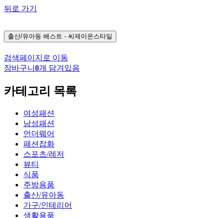
뒤로 가기
출산/유아동
베스트 - 씨제이온스타일
검색페이지로 이동
장바구니
0
개 담겨있음
카테고리 목록
여성패션
남성패션
언더웨어
패션잡화
스포츠/레저
뷰티
식품
주방용품
출산/유아동
가구/인테리어
생활용품